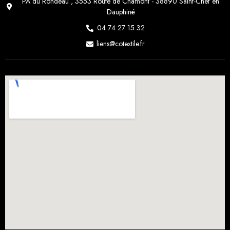
PA du Rondeau , 3553 Route de Chamont - 38890 Saint-Chef en
Dauphiné
04 74 27 15 32
liens@cotextile.fr