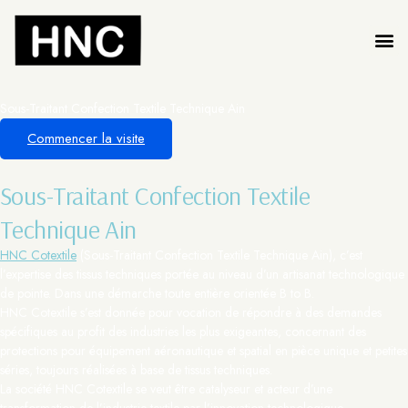
Sous-Traitant Confection Textile Technique Ain
Commencer la visite
Sous-Traitant Confection Textile
Technique Ain
HNC Cotextile
(Sous-Traitant Confection Textile Technique Ain), c’est
l’expertise des tissus techniques portée au niveau d’un artisanat technologique
de pointe. Dans une démarche toute entière orientée B to B.
HNC Cotextile s’est donnée pour vocation de répondre à des demandes
spécifiques au profit des industries les plus exigeantes, concernant des
protections pour équipement aéronautique et spatial en pièce unique et petites
séries, toujours réalisées à base de tissus techniques.
La société HNC Cotextile se veut être catalyseur et acteur d’une