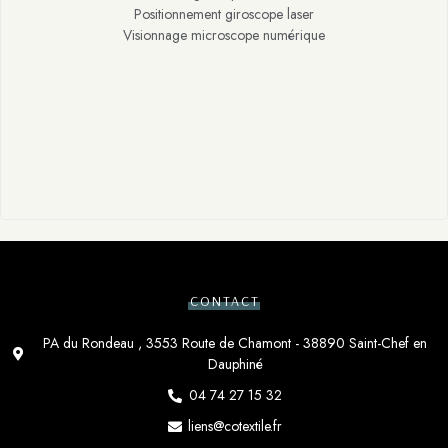
Positionnement giroscope laser
Visionnage microscope numérique
CONTACT
PA du Rondeau , 3553 Route de Chamont - 38890 Saint-Chef en
Dauphiné
04 74 27 15 32
liens@cotextile.fr