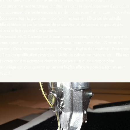
transformation de l’industrie textile par l’innovation technologique.
Accompagnement technique d’industriels dans le développement de produits
ou sous-ensemble textile innovants sur de nombreuses thématiques : Nouvelles
fonctionnalités ; Ergonomie – confort ; Technicité ; Efficacité industrielle…
Elle optimise les performances de production et de service, la gestion des
stocks et la traçabilité des produits.
La société HNC Cotextile est là pour vous accompagner dans votre projet et
vous apporter les solutions innovantes dans les moments clés : Gestion de
projet ; Développement technique ; Conseil ; Etudes de faisabilité ; Prototypes
; Tests de qualification physiques ; Outils de calculs sur mesure, etc… Elle met
l’accent sur des échanges clairs et réguliers ainsi qu’une disponibilité
maximum qui vous garantit un service le plus efficace possible, tout en étant
réactif.