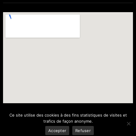
Ce site utilise des cookies à des fins statistiques de visites et
trafics de façon anonyme.
Accepter
Refuser
© 2024 · HNC Cotextile · Tous droits réservés.