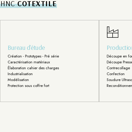
HNC
COTEXTILE
Bureau d'étude
Productio
Création - Prototypes - Pré série
Découpe en fo
Caractérisation matériaux
Découpe Press
Élaboration cahier des charges
Contrecollage
Industrialisation
Confection
Modélisation
Soudure Ultraso
Protection sous coffre fort
Reconditionnem