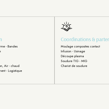
n
Coordinations & parten
rme - Bandes
Moulage composites contact
e
Infusion - Usinage
Découpe plasma
Soudure TIG - MIG
n, Air - chaud
Chariot de soudure
ent - Logistique