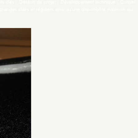
ts clés : Gestion de projet ; Développement technique ; Conseil
changes clairs et réguliers ainsi qu’une disponibilité maximum qui