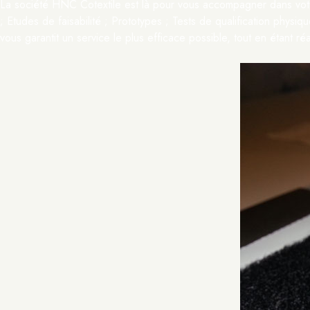
La société HNC Cotextile est là pour vous accompagner dans votre
; Etudes de faisabilité ; Prototypes ; Tests de qualification physiq
vous garantit un service le plus efficace possible, tout en étant réa