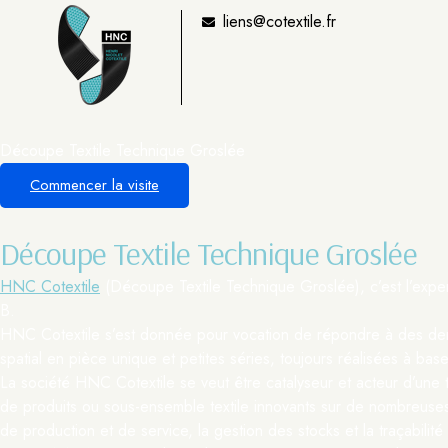
liens@cotextile.fr
Découpe Textile Technique Groslée
Commencer la visite
Découpe Textile Technique Groslée
HNC Cotextile
(Découpe Textile Technique Groslée), c’est l’exper
B.
HNC Cotextile s’est donnée pour vocation de répondre à des dema
spatial en pièce unique et petites séries, toujours réalisées à bas
La société HNC Cotextile se veut être catalyseur et acteur d’une 
de produits ou sous-ensemble textile innovants sur de nombreuses 
de production et de service, la gestion des stocks et la traçabilité