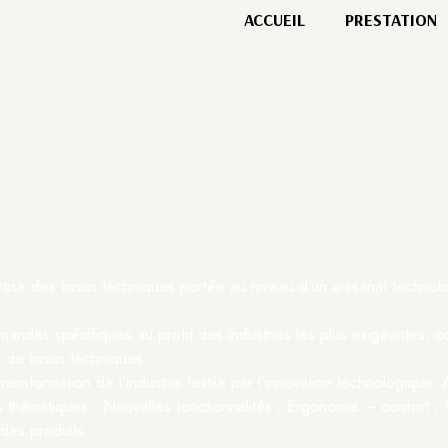
ACCUEIL
PRESTATION
tise des tissus techniques portée au niveau d’un artisanat techno
ndes spécifiques au profit des industries les plus exigeantes, 
e de tissus techniques.
transformation de l’industrie textile par l’innovation technologiq
thématiques : Nouvelles fonctionnalités ; Ergonomie – confort ; Te
 des produits.