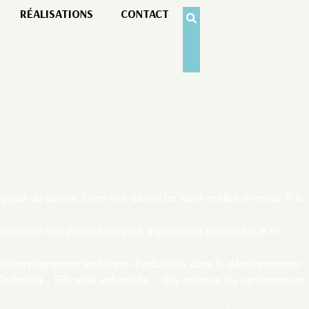
RÉALISATIONS
CONTACT
logique de pointe. Dans une démarche toute entière orientée B to
concernant des protections pour équipement aéronautique et
ue. Accompagnement technique d’industriels dans le développement
chnicité ; Efficacité industrielle… Elle optimise les performances