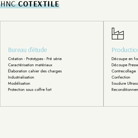
HNC
COTEXTILE
Bureau d'étude
Productio
Création - Prototypes - Pré série
Découpe en fo
Caractérisation matériaux
Découpe Press
Élaboration cahier des charges
Contrecollage
Industrialisation
Confection
Modélisation
Soudure Ultraso
Protection sous coffre fort
Reconditionnem