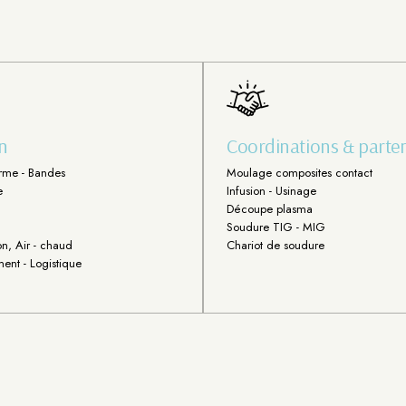
n
Coordinations & parten
rme - Bandes
Moulage composites contact
e
Infusion - Usinage
Découpe plasma
Soudure TIG - MIG
n, Air - chaud
Chariot de soudure
ent - Logistique